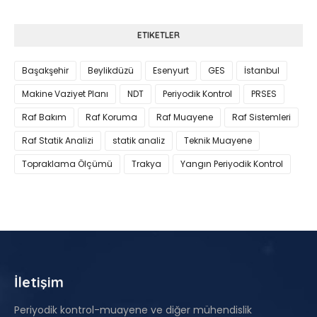
ETIKETLER
Başakşehir
Beylikdüzü
Esenyurt
GES
İstanbul
Makine Vaziyet Planı
NDT
Periyodik Kontrol
PRSES
Raf Bakım
Raf Koruma
Raf Muayene
Raf Sistemleri
Raf Statik Analizi
statik analiz
Teknik Muayene
Topraklama Ölçümü
Trakya
Yangın Periyodik Kontrol
İletişim
Periyodik kontrol-muayene ve diğer mühendislik