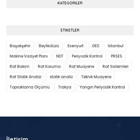
KATEGORILER
ETIKETLER
Başakşehir
Beylikdüzü
Esenyurt
GES
İstanbul
Makine Vaziyet Planı
NDT
Periyodik Kontrol
PRSES
Raf Bakım
Raf Koruma
Raf Muayene
Raf Sistemleri
Raf Statik Analizi
statik analiz
Teknik Muayene
Topraklama Ölçümü
Trakya
Yangın Periyodik Kontrol
İletişim