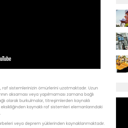
ı
, raf sistemlerinizin ömürlerini uzatmaktadır. Uzun
larının aksaması veya yapılmaması zamana bağlı
ı olarak burkulmalar, titreşimlerden kaynaklı
eksikliğinden kaynaklı raf sistemleri elemanlarındaki
.
ft darbeleri veya deprem yüklerinden kaynaklanmaktadır.