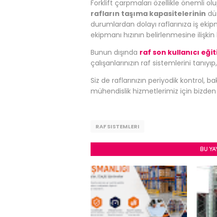
Forklift çarpmaları özellikle önemli ol
rafların taşıma kapasitelerinin
dü
durumlardan dolayı raflarınıza iş eki
ekipmanı hızının belirlenmesine ilişki
Bunun dışında
raf son kullanıcı eği
çalışanlarınızın raf sistemlerini tanıyıp,
Siz de raflarınızın periyodik kontrol, b
mühendislik hizmetlerimiz için bizden en
RAF SISTEMLERI
BU YA