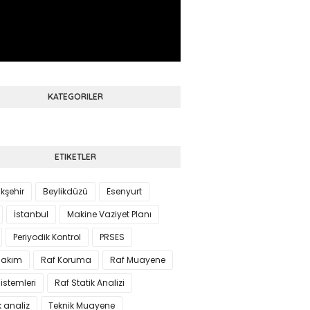
KATEGORILER
ETIKETLER
kşehir
Beylikdüzü
Esenyurt
İstanbul
Makine Vaziyet Planı
Periyodik Kontrol
PRSES
Bakım
Raf Koruma
Raf Muayene
istemleri
Raf Statik Analizi
k analiz
Teknik Muayene