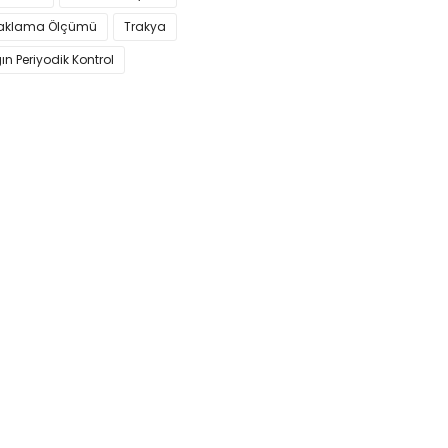
aklama Ölçümü
Trakya
n Periyodik Kontrol