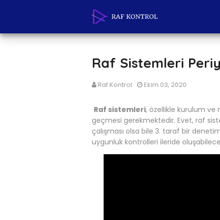
Raf Sistemleri Peri
Raf Kontrol
Ekim 03, 2020
Raf sistemleri
, özellikle kurulum v
geçmesi gerekmektedir. Evet, raf siste
çalışması olsa bile 3. taraf bir denet
uygunluk kontrolleri ileride oluşabilece