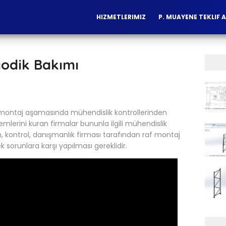
HIZMETLERIMIZ
P. MUAYENE TEKLIF A
yodik Bakımı
e montaj aşamasında mühendislik kontrollerinden
mlerini kuran firmalar bununla ilgili mühendislik
im, kontrol, danışmanlık firması tarafından raf montaj
k sorunlara karşı yapılması gereklidir.