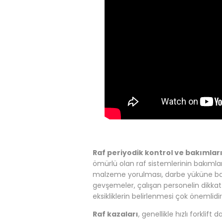
Raf periyodik kontrol ve bakımlar
ömürlü olan raf sistemlerinin bakım
malzeme yorulması, darbe yüküne bağl
gevşemeler, çalışan personelin dikkat 
eksikliklerin belirlenmesi çok önemlidir
Raf kazaları
, genellikle hızlı forkli