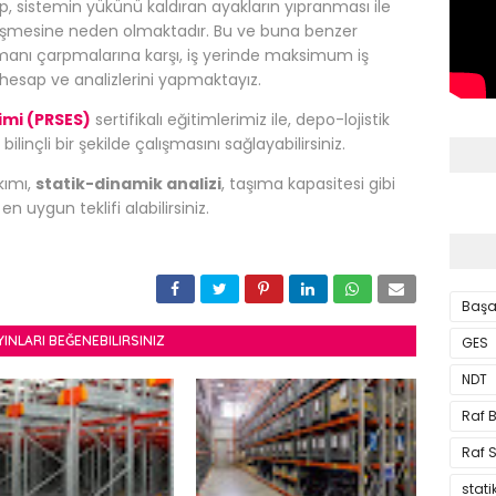
up, sistemin yükünü kaldıran ayakların yıpranması ile
şmesine neden olmaktadır. Bu ve buna benzer
pmanı çarpmalarına karşı, iş yerinde maksimum iş
n hesap ve analizlerini yapmaktayız.
timi (PRSES)
sertifikalı eğitimlerimiz ile, depo-lojistik
 bilinçli bir şekilde çalışmasını sağlayabilirsiniz.
akımı,
statik-dinamik analizi
, taşıma kapasitesi gibi
 uygun teklifi alabilirsiniz.
Başa
YINLARI BEĞENEBILIRSINIZ
GES
NDT
Raf 
Raf S
stati