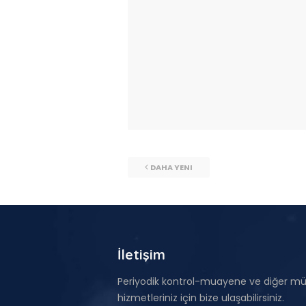
DAHA YENI
İletişim
Periyodik kontrol-muayene ve diğer mü
hizmetleriniz için bize ulaşabilirsiniz.