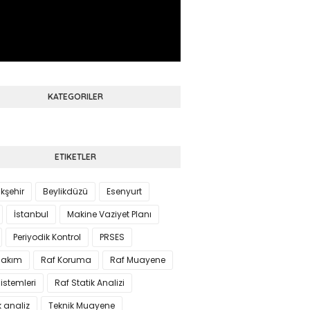
KATEGORILER
ETIKETLER
kşehir
Beylikdüzü
Esenyurt
İstanbul
Makine Vaziyet Planı
Periyodik Kontrol
PRSES
Bakım
Raf Koruma
Raf Muayene
istemleri
Raf Statik Analizi
k analiz
Teknik Muayene