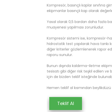
Kompresör, basınçlı kaplar sınıfına gi
ekipmanlar basınçlı kap olarak değerle
Yasal olarak 0,5 bardan daha fazla ba
muayenesi yapılması zorunludur.
Kompresör sistemi ise, kompresör-hav
hidrostatik test yapılarak hava tankı kon
diğer kriterler gözlemlenerek rapor edi
raporu sunulur.
Bunun dışında kaldırma-iletme ekipmanl
tesisatı gibi diğer risk teşkil edilen v
için de bizden teklif isteğinde bulunabili
Hemen teklif al kısmından beylikdüzü iç
Teklif Al