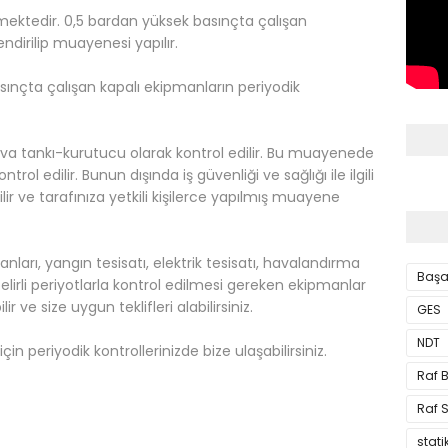
rmektedir. 0,5 bardan yüksek basınçta çalışan
ndirilip muayenesi yapılır.
sınçta çalışan kapalı ekipmanların periyodik
a tankı-kurutucu olarak kontrol edilir. Bu muayenede
trol edilir. Bunun dışında iş güvenliği ve sağlığı ile ilgili
lir ve tarafınıza yetkili kişilerce yapılmış muayene
arı, yangın tesisatı, elektrik tesisatı, havalandırma
Başa
e belirli periyotlarla kontrol edilmesi gereken ekipmanlar
r ve size uygun teklifleri alabilirsiniz.
GES
NDT
in periyodik kontrollerinizde bize ulaşabilirsiniz.
Raf 
Raf S
stati