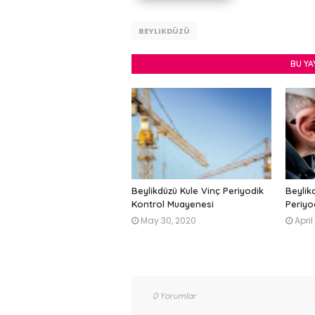
BEYLIKDÜZÜ
BU YA
Beylikdüzü Kule Vinç Periyodik
Beylik
Kontrol Muayenesi
Periyo
May 30, 2020
April
0 Yorumlar