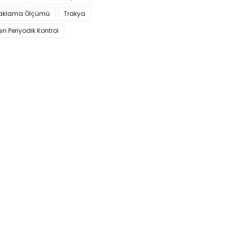
aklama Ölçümü
Trakya
n Periyodik Kontrol