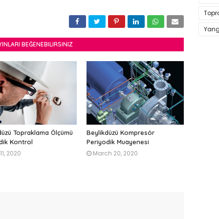
Topr
Yangı
YINLARI BEĞENEBILIRSINIZ
düzü Topraklama Ölçümü
Beylikdüzü Kompresör
dik Kontrol
Periyodik Muayenesi
 11, 2020
March 20, 2020