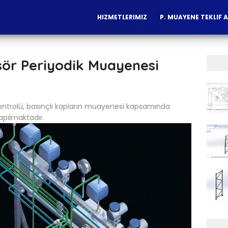
HIZMETLERIMIZ
P. MUAYENE TEKLIF A
ör Periyodik Muayenesi
kontrolü, basınçlı kapların muayenesi kapsamında
yapılmaktadır.